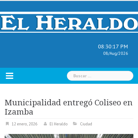
Skip
to
content
08:30:18 PM
08/Aug/2026
Buscar:
Municipalidad entregó Coliseo en
Izamba
12 enero, 2026
El Heraldo
Ciudad