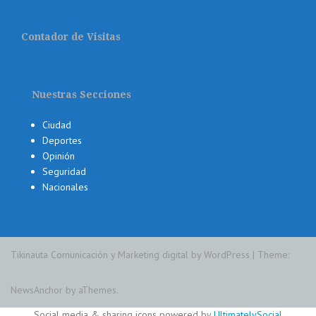
Contador de Visitas
Nuestras Secciones
Ciudad
Deportes
Opinión
Seguridad
Nacionales
Tikinauta Comunicación y Marketing digital by WordPress
|
Theme:
NewsAnchor
by aThemes.
Social media & sharing icons powered by
UltimatelySocial