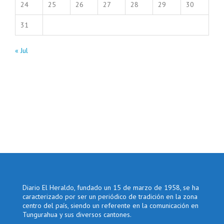
24
25
26
27
28
29
30
31
« Jul
Diario El Heraldo, fundado un 15 de marzo de 1958, se ha
caracterizado por ser un periódico de tradición en la zona
centro del país, siendo un referente en la comunicación en
Tungurahua y sus diversos cantones.