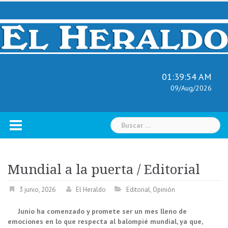
Skip
to
content
01:39:55 AM
09/Aug/2026
Buscar:
Mundial a la puerta / Editorial
3 junio, 2026
El Heraldo
Editorial
,
Opinión
Junio ha comenzado y promete ser un mes lleno de
emociones en lo que respecta al balompié mundial, ya que,