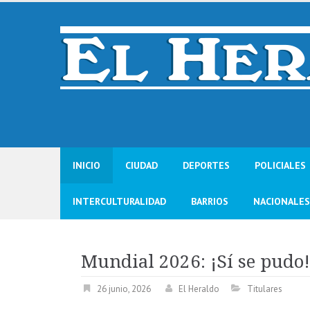
Skip
to
content
INICIO
CIUDAD
DEPORTES
POLICIALES
INTERCULTURALIDAD
BARRIOS
NACIONALES
Mundial 2026: ¡Sí se pudo!
26 junio, 2026
El Heraldo
Titulares