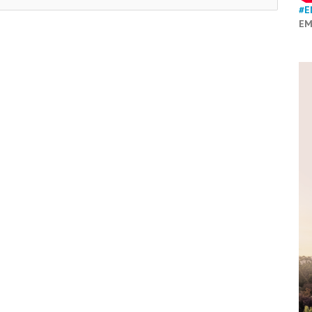
#E
EM