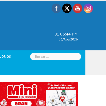
01:03:45 PM
06/Aug/2026
Buscar:
UORIOS