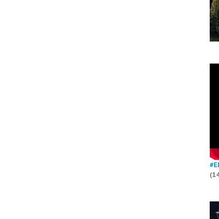
#E
(1