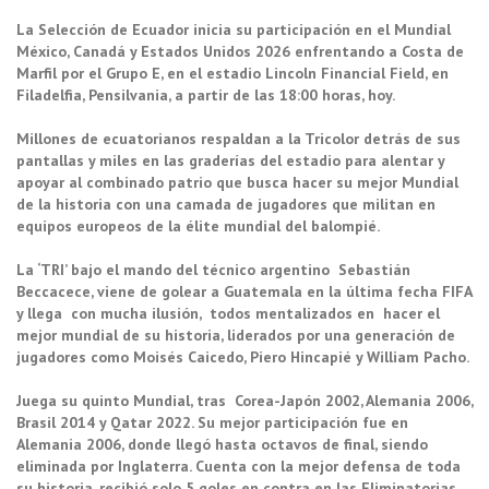
historia con su mejor presentación en las citas mundiales ante
La Selección de Ecuador inicia su participación en el Mundial
Costa de Marfil, hoy. (Foto Depor)
México, Canadá y Estados Unidos 2026 enfrentando a Costa de
Marfil por el Grupo E, en el estadio Lincoln Financial Field, en
Filadelfia, Pensilvania, a partir de las 18:00 horas, hoy.
Millones de ecuatorianos respaldan a la Tricolor detrás de sus
pantallas y miles en las graderías del estadio para alentar y
apoyar al combinado patrio que busca hacer su mejor Mundial
de la historia con una camada de jugadores que militan en
equipos europeos de la élite mundial del balompié.
La ‘TRI’ bajo el mando del técnico argentino Sebastián
Beccacece, viene de golear a Guatemala en la última fecha FIFA
y llega con mucha ilusión, todos mentalizados en hacer el
mejor mundial de su historia, liderados por una generación de
jugadores como Moisés Caicedo, Piero Hincapié y William Pacho.
Juega su quinto Mundial, tras Corea-Japón 2002, Alemania 2006,
Brasil 2014 y Qatar 2022. Su mejor participación fue en
Alemania 2006, donde llegó hasta octavos de final, siendo
eliminada por Inglaterra. Cuenta con la mejor defensa de toda
su historia, recibió solo 5 goles en contra en las Eliminatorias