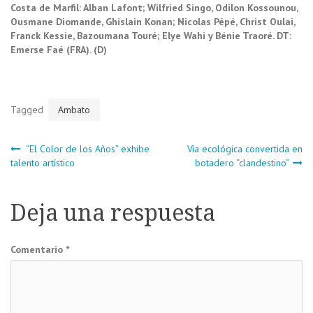
Costa de Marfil: Alban Lafont; Wilfried Singo, Odilon Kossounou,
Ousmane Diomande, Ghislain Konan; Nicolas Pépé, Christ Oulai,
Franck Kessie, Bazoumana Touré; Elye Wahi y Bénie Traoré. DT:
Emerse Faé (FRA). (D)
Tagged
Ambato
Navegación
“El Color de los Años” exhibe
Vía ecológica convertida en
talento artístico
botadero “clandestino”
de
Deja una respuesta
entradas
Comentario
*