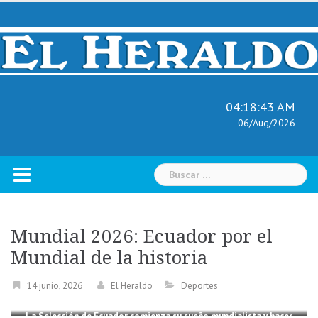
Skip
to
content
04:18:44 AM
06/Aug/2026
Buscar:
Mundial 2026: Ecuador por el
Mundial de la historia
14 junio, 2026
El Heraldo
Deportes
La Selección de Ecuador comienza su sueño mundialista y hacer