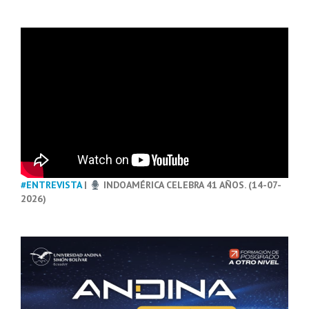
#ENTREVISTA
|
INDOAMÉRICA CELEBRA 41 AÑOS. (14-07-
2026)