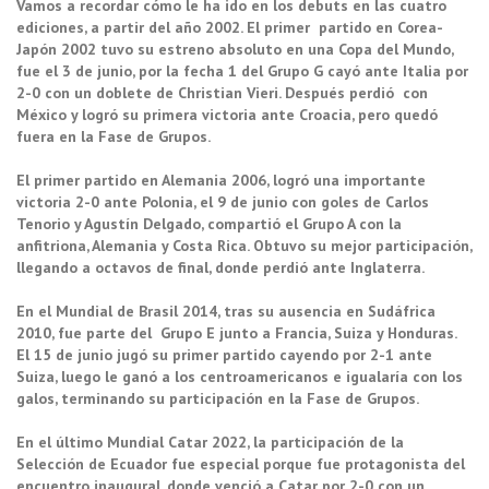
Vamos a recordar cómo le ha ido en los debuts en las cuatro
ediciones, a partir del año 2002. El primer partido en Corea-
Japón 2002 tuvo su estreno absoluto en una Copa del Mundo,
fue el 3 de junio, por la fecha 1 del Grupo G cayó ante Italia por
2-0 con un doblete de Christian Vieri. Después perdió con
México y logró su primera victoria ante Croacia, pero quedó
fuera en la Fase de Grupos.
El primer partido en Alemania 2006, logró una importante
victoria 2-0 ante Polonia, el 9 de junio con goles de Carlos
Tenorio y Agustín Delgado, compartió el Grupo A con la
anfitriona, Alemania y Costa Rica. Obtuvo su mejor participación,
llegando a octavos de final, donde perdió ante Inglaterra.
En el Mundial de Brasil 2014, tras su ausencia en Sudáfrica
2010, fue parte del Grupo E junto a Francia, Suiza y Honduras.
El 15 de junio jugó su primer partido cayendo por 2-1 ante
Suiza, luego le ganó a los centroamericanos e igualaría con los
galos, terminando su participación en la Fase de Grupos.
En el último Mundial Catar 2022, la participación de la
Selección de Ecuador fue especial porque fue protagonista del
encuentro inaugural, donde venció a Catar por 2-0 con un