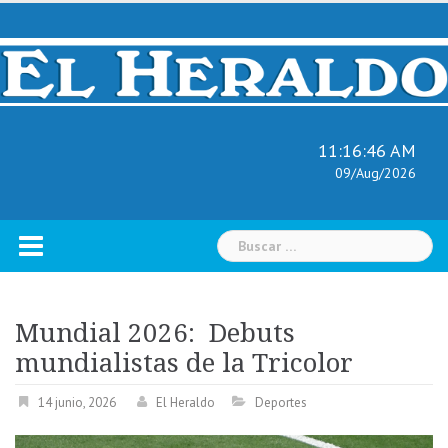
Skip
to
content
11:16:48 AM
09/Aug/2026
Buscar:
Mundial 2026: Debuts
mundialistas de la Tricolor
14 junio, 2026
El Heraldo
Deportes