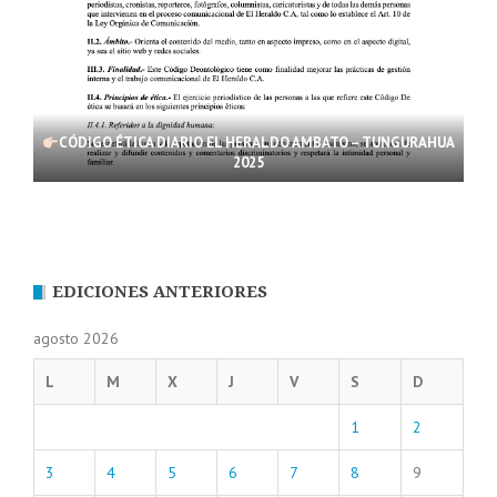
CÓDIGO ÉTICA DIARIO EL HERALDO AMBATO – TUNGURAHUA
2025
EDICIONES ANTERIORES
agosto 2026
L
M
X
J
V
S
D
1
2
3
4
5
6
7
8
9