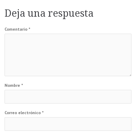
de
Deja una respuesta
entradas
Comentario
*
Nombre
*
Correo electrónico
*