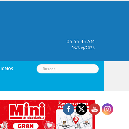
05:55:46 AM
06/Aug/2026
Buscar:
UORIOS