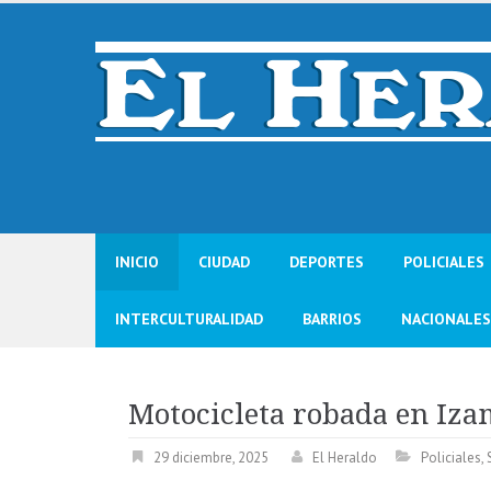
Skip
to
content
INICIO
CIUDAD
DEPORTES
POLICIALES
INTERCULTURALIDAD
BARRIOS
NACIONALES
Motocicleta robada en Iz
29 diciembre, 2025
El Heraldo
Policiales
,