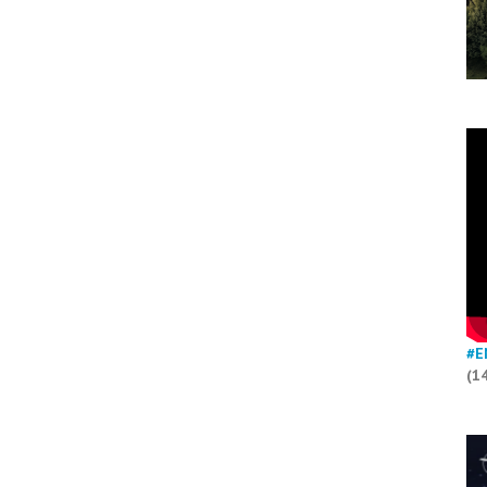
#E
(1