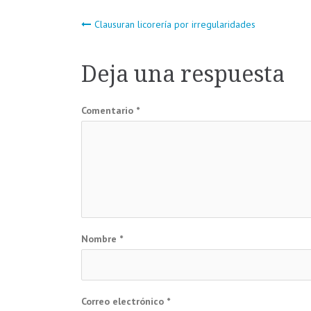
Navegación
Clausuran licorería por irregularidades
de
Deja una respuesta
entradas
Comentario
*
Nombre
*
Correo electrónico
*