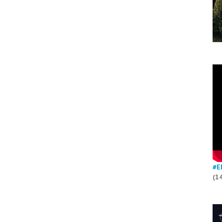
#E
(1