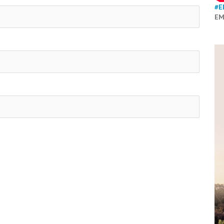
#E
EM