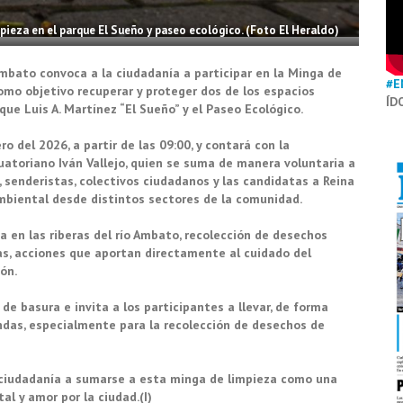
pieza en el parque El Sueño y paseo ecológico. (Foto El Heraldo)
mbato convoca a la ciudadanía a participar en la Minga de
#E
mo objetivo recuperar y proteger dos de los espacios
ÍD
ue Luis A. Martínez “El Sueño” y el Paseo Ecológico.
o del 2026, a partir de las 09:00, y contará con la
uatoriano Iván Vallejo, quien se suma de manera voluntaria a
, senderistas, colectivos ciudadanos y las candidatas a Reina
biental desde distintos sectores de la comunidad.
a en las riberas del río Ambato, recolección de desechos
as, acciones que aportan directamente al cuidado del
ón.
de basura e invita a los participantes a llevar, de forma
ndas, especialmente para la recolección de desechos de
 ciudadanía a sumarse a esta minga de limpieza como una
l y amor por la ciudad.(I)