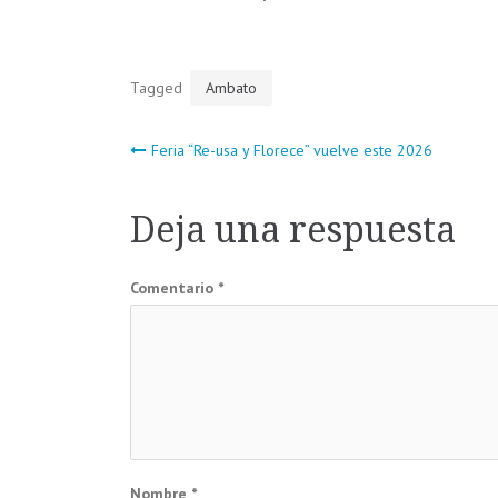
Tagged
Ambato
Navegación
Feria “Re-usa y Florece” vuelve este 2026
de
Deja una respuesta
entradas
Comentario
*
Nombre
*