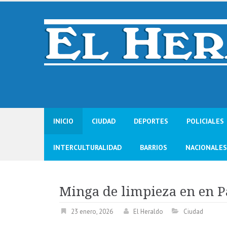
Skip
to
content
INICIO
CIUDAD
DEPORTES
POLICIALES
INTERCULTURALIDAD
BARRIOS
NACIONALES
Minga de limpieza en en P
23 enero, 2026
El Heraldo
Ciudad