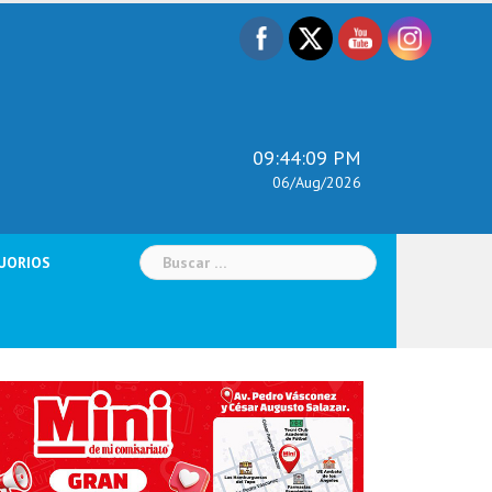
09:44:10 PM
06/Aug/2026
Buscar:
UORIOS