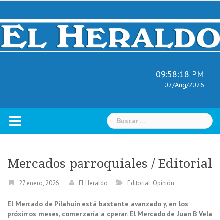
Skip
to
content
09:58:19 PM
07/Aug/2026
Buscar:
Mercados parroquiales / Editorial
27 enero, 2026
El Heraldo
Editorial
,
Opinión
El Mercado de Pilahuín está bastante avanzado y, en los
próximos meses, comenzaría a operar. El Mercado de Juan B Vela