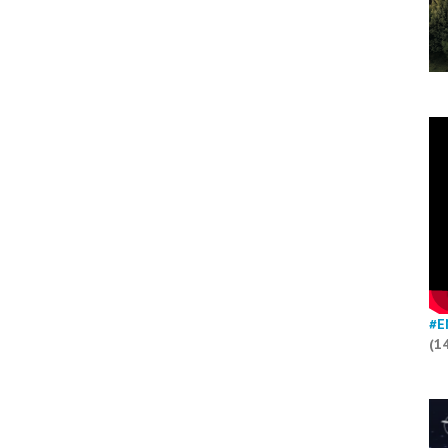
#E
(1