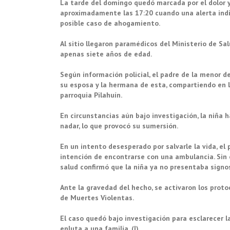
La tarde del domingo quedó marcada por el dolor y 
aproximadamente las 17:20 cuando una alerta indic
posible caso de ahogamiento.
Al sitio llegaron paramédicos del Ministerio de Sa
apenas siete años de edad.
Según información policial, el padre de la menor 
su esposa y la hermana de esta, compartiendo en las
parroquia Pilahuín.
En circunstancias aún bajo investigación, la niña 
nadar, lo que provocó su sumersión.
En un intento desesperado por salvarle la vida, el 
intención de encontrarse con una ambulancia. Sin e
salud confirmó que la niña ya no presentaba signos
Ante la gravedad del hecho, se activaron los proto
de Muertes Violentas.
El caso quedó bajo investigación para esclarecer 
enluta a una familia. (I)