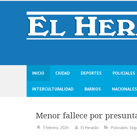
Skip
to
content
INICIO
CIUDAD
DEPORTES
POLICIALES
INTERCULTURALIDAD
BARRIOS
NACIONALES
Menor fallece por presun
3 febrero, 2026
El Heraldo
Policiales
,
Segu