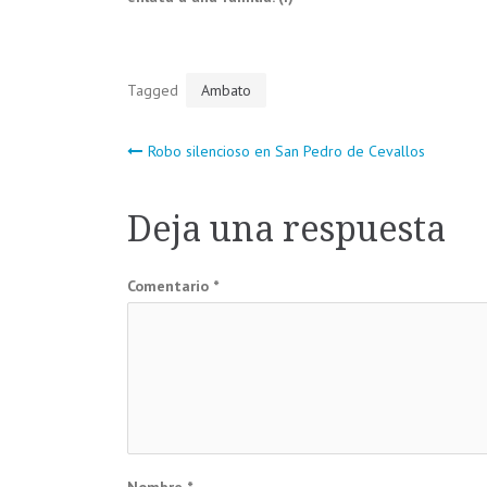
Tagged
Ambato
Navegación
Robo silencioso en San Pedro de Cevallos
de
Deja una respuesta
entradas
Comentario
*
Nombre
*