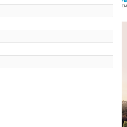
#E
EM