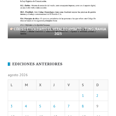
CÓDIGO ÉTICA DIARIO EL HERALDO AMBATO – TUNGURAHUA
2025
EDICIONES ANTERIORES
agosto 2026
L
M
X
J
V
S
D
1
2
3
4
5
6
7
8
9