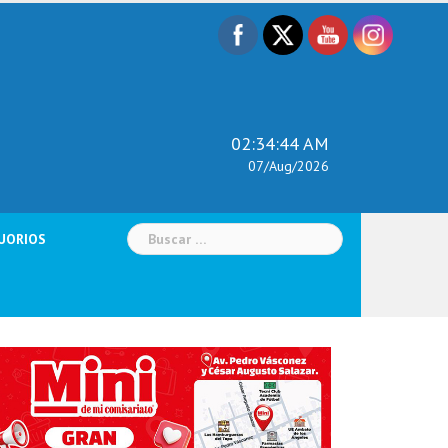
02:34:45 AM
07/Aug/2026
Buscar:
UORIOS