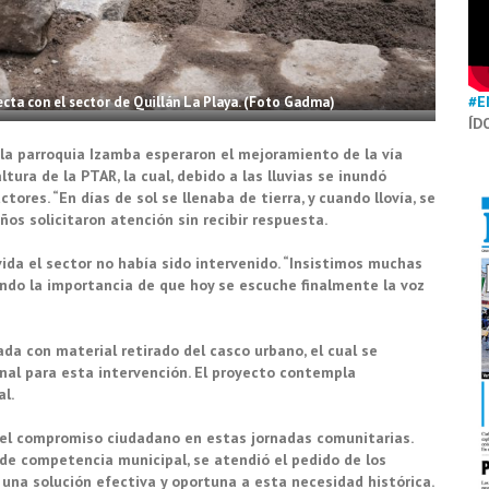
#E
ecta con el sector de Quillán La Playa. (Foto Gadma)
ÍD
 la parroquia Izamba esperaron el mejoramiento de la vía
tura de la PTAR, la cual, debido a las lluvias se inundó
ores. “En días de sol se llenaba de tierra, y cuando llovía, se
ños solicitaron atención sin recibir respuesta.
da el sector no había sido intervenido. “Insistimos muchas
ando la importancia de que hoy se escuche finalmente la voz
da con material retirado del casco urbano, el cual se
al para esta intervención. El proyecto contempla
l.
 el compromiso ciudadano en estas jornadas comunitarias.
de competencia municipal, se atendió el pedido de los
 una solución efectiva y oportuna a esta necesidad histórica.