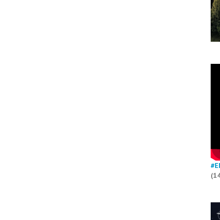
#E
(1