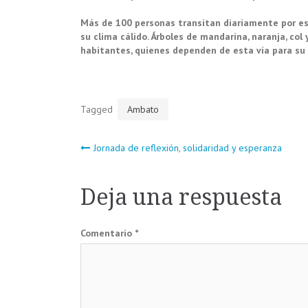
Más de 100 personas transitan diariamente por est
su clima cálido. Árboles de mandarina, naranja, co
habitantes, quienes dependen de esta vía para su m
Tagged
Ambato
Navegación
Jornada de reflexión, solidaridad y esperanza
de
Deja una respuesta
entradas
Comentario
*