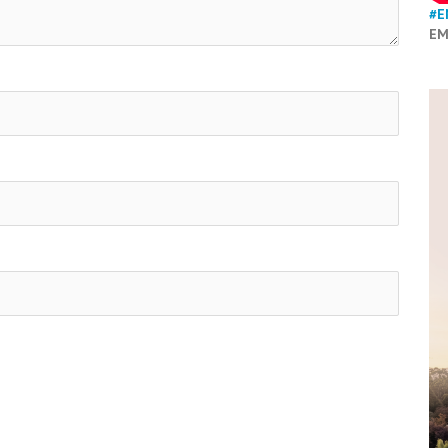
#E
EM