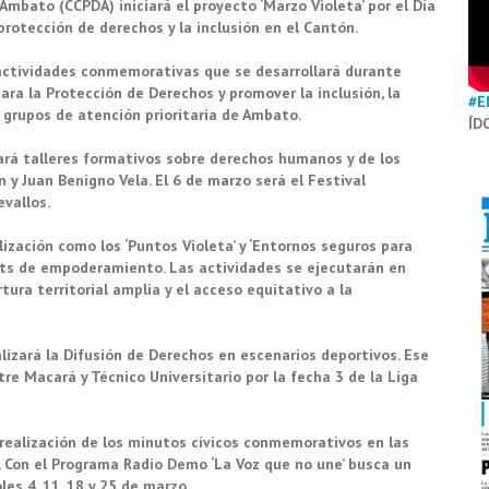
mbato (CCPDA) iniciará el proyecto ‘Marzo Violeta’ por el Día
protección de derechos y la inclusión en el Cantón.
actividades conmemorativas que se desarrollará durante
ra la Protección de Derechos y promover la inclusión, la
#E
s grupos de atención prioritaria de Ambato.
ÍD
ará talleres formativos sobre derechos humanos y de los
 y Juan Benigno Vela. El 6 de marzo será el Festival
vallos.
ización como los ‘Puntos Violeta’ y ‘Entornos seguros para
kits de empoderamiento. Las actividades se ejecutarán en
ura territorial amplia y el acceso equitativo a la
alizará la Difusión de Derechos en escenarios deportivos. Ese
tre Macará y Técnico Universitario por la fecha 3 de la Liga
 realización de los minutos cívicos conmemorativos en las
. Con el Programa Radio Demo ‘La Voz que no une’ busca un
les 4, 11, 18 y 25 de marzo.