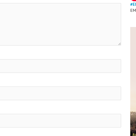
#E
EM