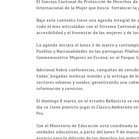
El Concejo Cantonal de Protección de Derechos de A
Internacional de la Mujer que busca fortalecer la 
Bajo este contexto tiene una agenda integral de 
todo el mes articuladas con el Sistema Cantonal pa
accesibilidad y el bienestar de las mujeres y de lo
La agenda iniciará el lunes 2 de marzo y contempl
Pueblos y Nacionalidades en las parroquias Pilahuín
Conmemorativo ‘Mujeres en Escena’, en el Parque Ce
Adicional habrá conferencias, campañas de sensibil
todas’, brigadas médicas móviles y la entrega de 
sectores urbanos y rurales, garantizando una cobert
información y servicios.
El domingo 8 marzo, en el estadio Bellavista se re
día se tiene previsto jugar el Clásico Ambateño en
Pro.
Con el Ministerio de Educación está coordinada la
unidades educativas, a partir del lunes 9 de marzo
espacio para la difusión de los derechos los miérco