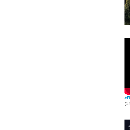
#E
(1