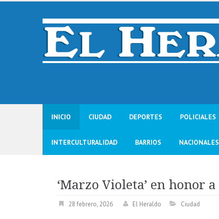
Skip
to
content
INICIO
CIUDAD
DEPORTES
POLICIALES
INTERCULTURALIDAD
BARRIOS
NACIONALES
‘Marzo Violeta’ en honor a
28 febrero, 2026
El Heraldo
Ciudad