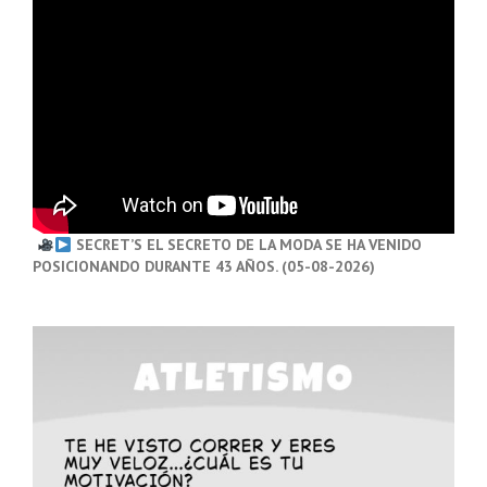
SECRET’S EL SECRETO DE LA MODA SE HA VENIDO
POSICIONANDO DURANTE 43 AÑOS. (05-08-2026)