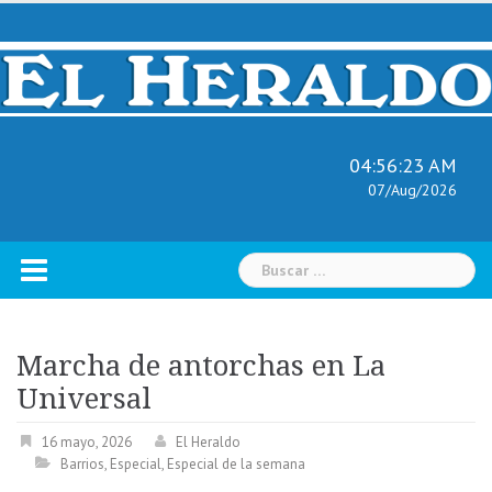
Skip
to
content
04:56:25 AM
07/Aug/2026
Buscar:
Marcha de antorchas en La
Universal
16 mayo, 2026
El Heraldo
Barrios
,
Especial
,
Especial de la semana