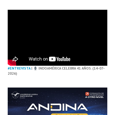
#ENTREVISTA
|
INDOAMÉRICA CELEBRA 41 AÑOS. (14-07-
2026)