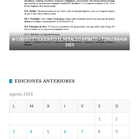
CÓDIGO ÉTICA DIARIO EL HERALDO AMBATO – TUNGURAHUA
2025
EDICIONES ANTERIORES
agosto 2026
L
M
X
J
V
S
D
1
2
3
4
5
6
7
8
9