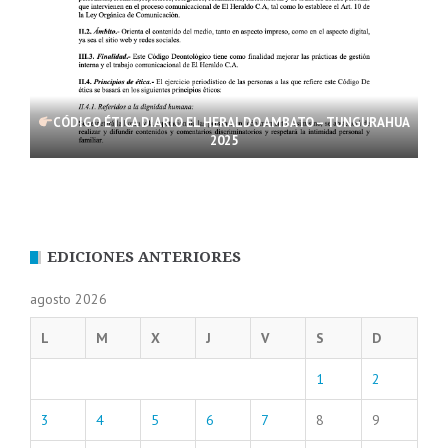
CÓDIGO ÉTICA DIARIO EL HERALDO AMBATO – TUNGURAHUA
2025
EDICIONES ANTERIORES
agosto 2026
L
M
X
J
V
S
D
1
2
3
4
5
6
7
8
9