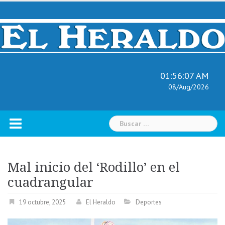
Skip
to
content
01:56:08 AM
08/Aug/2026
Buscar:
Mal inicio del ‘Rodillo’ en el
cuadrangular
19 octubre, 2025
El Heraldo
Deportes