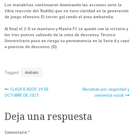
Los manabitas continuaron dominando las acciones ante la
tibia reacción del ‘Rodillo’, que no tuvo claridad en la generación
de juego ofensivo. El tercer gol rondó el área ambateña.
Al final el 2-0 se mantuvo y Manta FC se quedó con la victoria y
los tres puntos saliendo de la zona de descenso. Técnico
Universitario puso en riesgo su permanencia en la Serie A y cayó
a puestos de descenso. (D)
Tagged
Ambato
Navegación
CLASIFICADOS 19 DE
Reclaman por seguridad y
OCTUBRE DE 2025
conciencia social
de
Deja una respuesta
entradas
Comentario
*