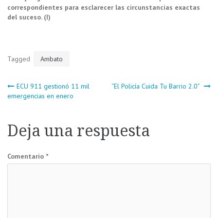
correspondientes para esclarecer las circunstancias exactas
del suceso. (I)
Tagged
Ambato
Navegación
ECU 911 gestionó 11 mil
“El Policía Cuida Tu Barrio 2.0”
emergencias en enero
de
Deja una respuesta
entradas
Comentario
*