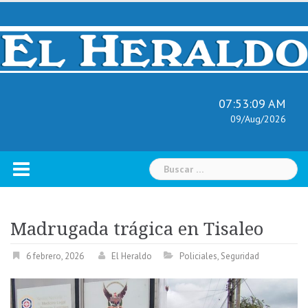
Skip
to
content
07:53:10 AM
09/Aug/2026
Buscar:
Madrugada trágica en Tisaleo
6 febrero, 2026
El Heraldo
Policiales
,
Seguridad