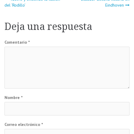
Navegación
del ‘Rodillo’
Eindhoven
de
Deja una respuesta
entradas
Comentario
*
Nombre
*
Correo electrónico
*