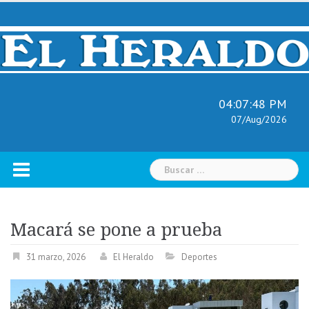
Skip
to
content
04:07:49 PM
07/Aug/2026
Buscar:
Macará se pone a prueba
31 marzo, 2026
El Heraldo
Deportes