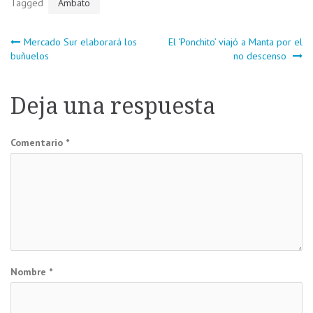
Tagged
Ambato
Navegación
Mercado Sur elaborará los
El ‘Ponchito’ viajó a Manta por el
buñuelos
no descenso
de
Deja una respuesta
entradas
Comentario
*
Nombre
*