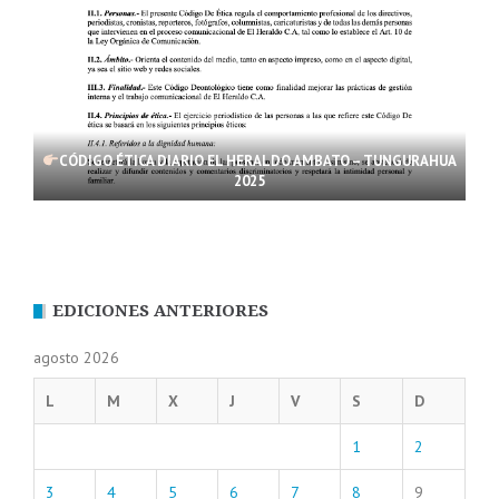
CÓDIGO ÉTICA DIARIO EL HERALDO AMBATO – TUNGURAHUA
2025
EDICIONES ANTERIORES
agosto 2026
L
M
X
J
V
S
D
1
2
3
4
5
6
7
8
9