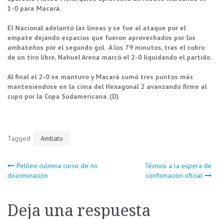
1-0 para Macará.
El Nacional adelantó las líneas y se fue al ataque por el
empate dejando espacios que fueron aprovechados por los
ambateños por el segundo gol. A los 79 minutos, tras el cobro
de un tiro libre, Nahuel Arena marcó el 2-0 liquidando el partido.
Al final el 2-0 se mantuvo y Macará sumó tres puntos más
manteniéndose en la cima del Hexagonal 2 avanzando firme al
cupo por la Copa Sudamericana. (D)
Tagged
Ambato
Navegación
Pelileo culmina curso de no
Técnico a la espera de
discriminación
confirmación oficial
de
Deja una respuesta
entradas