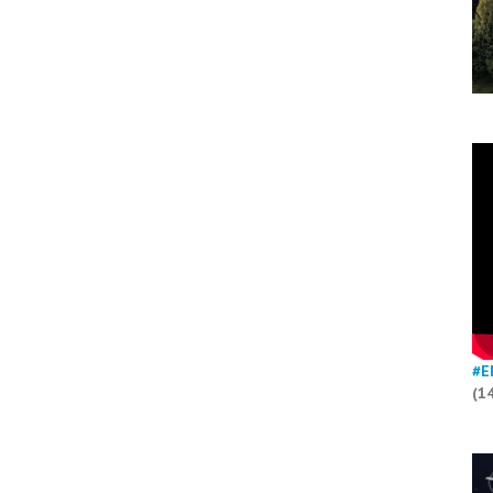
#E
(1