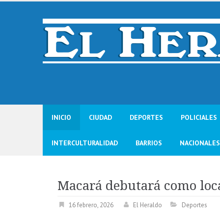
Skip
to
content
INICIO
CIUDAD
DEPORTES
POLICIALES
INTERCULTURALIDAD
BARRIOS
NACIONALES
Macará debutará como loc
16 febrero, 2026
El Heraldo
Deportes