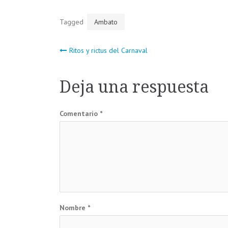
Tagged
Ambato
Navegación
Ritos y rictus del Carnaval
de
Deja una respuesta
entradas
Comentario
*
Nombre
*