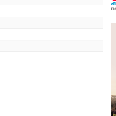
#E
EM