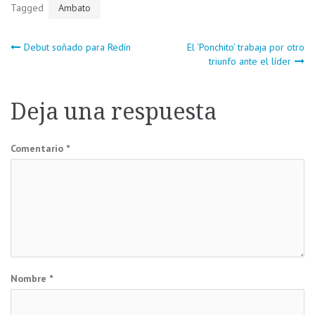
Tagged
Ambato
Navegación
Debut soñado para Redín
El ‘Ponchito’ trabaja por otro
triunfo ante el líder
de
Deja una respuesta
entradas
Comentario
*
Nombre
*