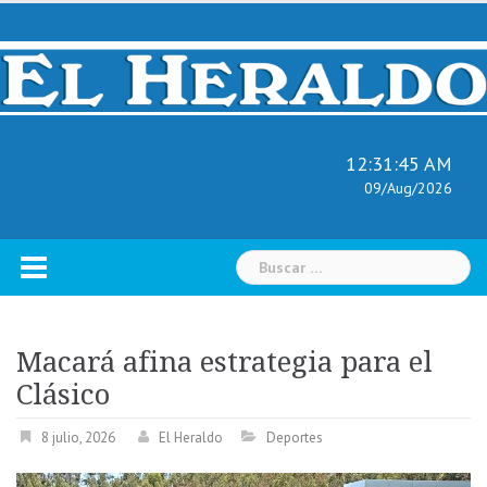
Skip
to
content
12:31:46 AM
09/Aug/2026
Buscar:
Macará afina estrategia para el
Clásico
8 julio, 2026
El Heraldo
Deportes