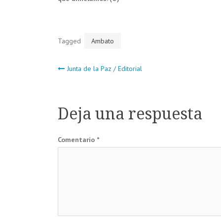
Tagged
Ambato
Navegación
Junta de la Paz / Editorial
de
Deja una respuesta
entradas
Comentario
*