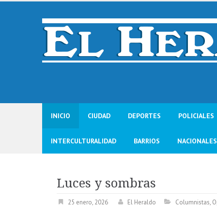
Skip
to
content
INICIO
CIUDAD
DEPORTES
POLICIALES
INTERCULTURALIDAD
BARRIOS
NACIONALES
Luces y sombras
25 enero, 2026
El Heraldo
Columnistas
,
O