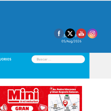
10:36:09 PM
05/Aug/2026
Buscar:
UORIOS