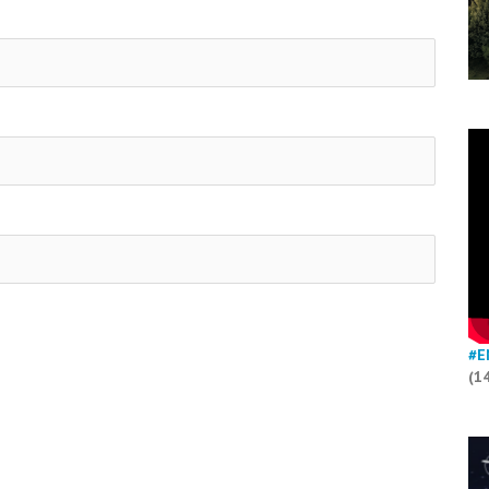
#E
(1