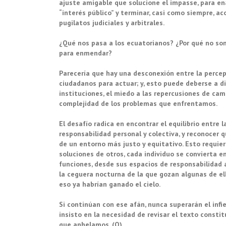
ajuste amigable que solucione el impasse, para en
“interés público” y terminar, casi como siempre, ac
pugilatos judiciales y arbitrales.
¿Qué nos pasa a los ecuatorianos? ¿Por qué no so
para enmendar?
Parecería que hay una desconexión entre la percepc
ciudadanos para actuar; y, esto puede deberse a di
instituciones, el miedo a las repercusiones de camb
complejidad de los problemas que enfrentamos.
El desafío radica en encontrar el equilibrio entre la
responsabilidad personal y colectiva, y reconocer 
de un entorno más justo y equitativo. Esto requie
soluciones de otros, cada individuo se convierta 
funciones, desde sus espacios de responsabilidad
la ceguera nocturna de la que gozan algunas de ella
eso ya habrían ganado el cielo.
Si continúan con ese afán, nunca superarán el infi
insisto en la necesidad de revisar el texto consti
que anhelamos. (O)