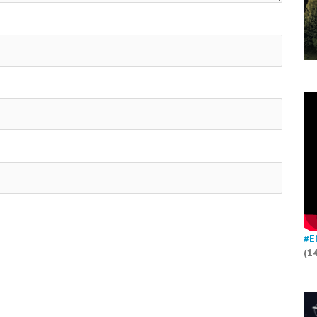
#E
(1