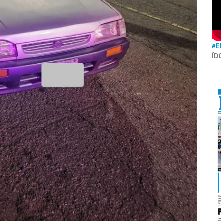
#E
ÍD