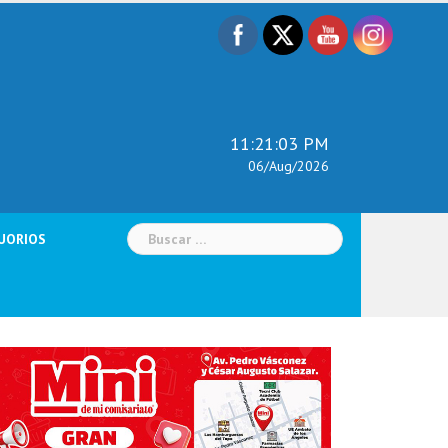
11:21:04 PM
06/Aug/2026
Buscar:
UORIOS