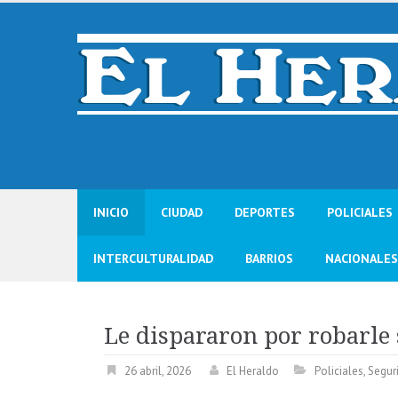
Skip
to
content
INICIO
CIUDAD
DEPORTES
POLICIALES
INTERCULTURALIDAD
BARRIOS
NACIONALES
Le dispararon por robarle 
26 abril, 2026
El Heraldo
Policiales
,
Segur