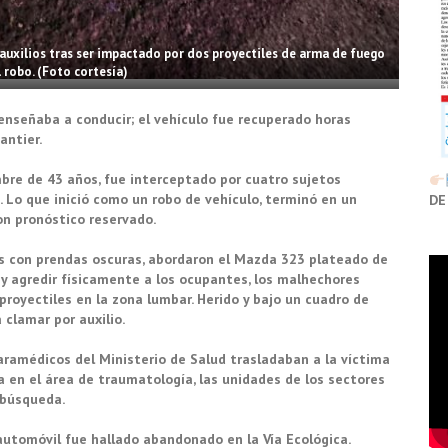
 auxilios tras ser impactado por dos proyectiles de arma de fuego
 robo. (Foto cortesía)
enseñaba a conducir; el vehículo fue recuperado horas
antier.
mbre de 43 años, fue interceptado por cuatro sujetos
Lo que inició como un robo de vehículo, terminó en un
DE
n pronóstico reservado.
dos con prendas oscuras, abordaron el Mazda 323 plateado de
s y agredir físicamente a los ocupantes, los malhechores
proyectiles en la zona lumbar. Herido y bajo un cuadro de
 clamar por auxilio.
ramédicos del Ministerio de Salud trasladaban a la víctima
a en el área de traumatología, las unidades de los sectores
 búsqueda.
l automóvil fue hallado abandonado en la Vía Ecológica.