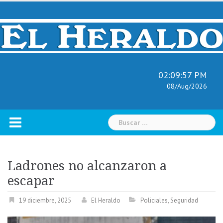
Skip
to
content
02:09:58 PM
08/Aug/2026
Buscar:
Ladrones no alcanzaron a
escapar
19 diciembre, 2025
El Heraldo
Policiales
,
Seguridad