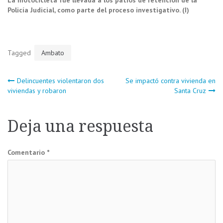
La motocicleta fue llevada a los patios de retención de la
Policía Judicial, como parte del proceso investigativo. (I)
Tagged
Ambato
Navegación
Delincuentes violentaron dos
Se impactó contra vivienda en
viviendas y robaron
Santa Cruz
de
Deja una respuesta
entradas
Comentario
*