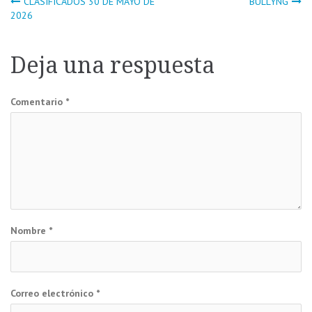
Navegación
CLASIFICADOS 30 DE MAYO DE
BULLYNG
2026
de
Deja una respuesta
entradas
Comentario
*
Nombre
*
Correo electrónico
*