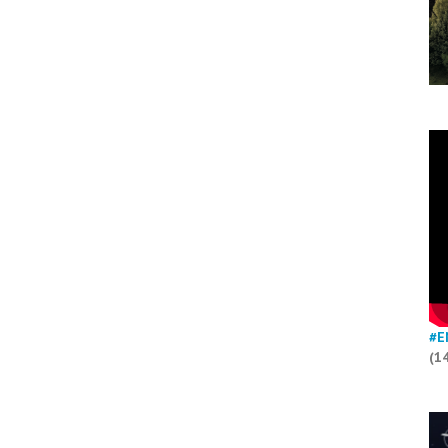
#E
(1