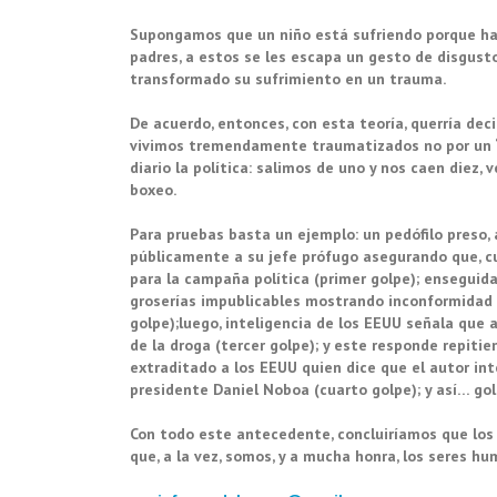
Supongamos
que un niño
está sufriendo porque
ha
padres, a estos se les escapa un gesto de disgust
transformado
su sufrimiento en un trauma.
De acuerdo, entonces, con esta teoría,
querría dec
vivimos
tremendamente
traumatizados no por
un
diario
la política:
salimos de uno y nos caen
diez, 
boxeo.
Para pruebas basta un ejemplo:
un pedófilo preso,
públicamente a su jefe prófugo asegurando que,
c
para la campaña política
(primer golpe);
enseguida
groserías impublicables
mostrando inconformidad
golpe);luego,
inteligencia de los EEUU señala
que
de la droga
(tercer
golpe); y este
responde
repitie
extraditado a los EEUU quien dice que el autor
int
presidente Daniel Noboa
(cuarto golpe); y así…
gol
Con todo este antecedente, concluiríamos
que los
que, a la vez,
somos, y a mucha honra,
los
seres hu