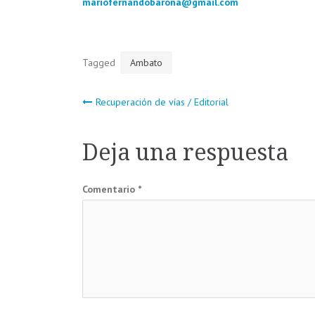
mariofernandobarona@gmail.com
Tagged
Ambato
Navegación
Recuperación de vías / Editorial
de
Deja una respuesta
entradas
Comentario
*