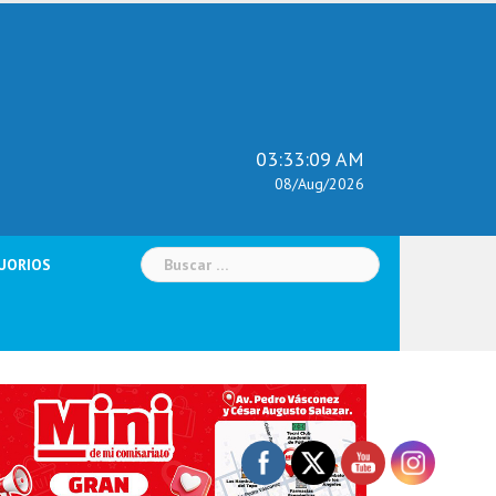
03:33:10 AM
08/Aug/2026
Buscar:
UORIOS