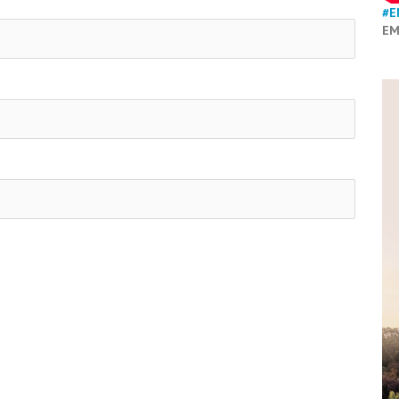
#E
EM