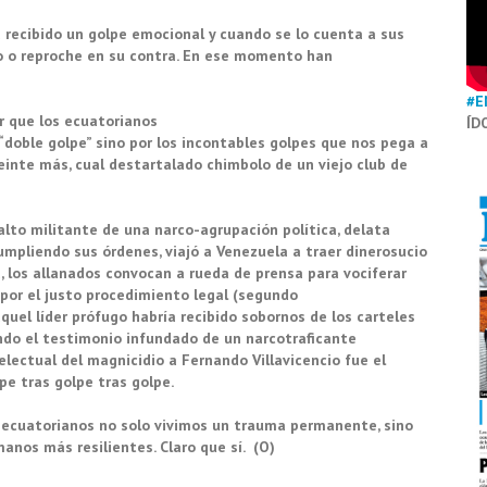
 recibido un golpe
emocional
y cuando
se
lo
cuenta a sus
o
o
reproche
en su contra. En ese momento han
#E
ir que los ecuatorianos
ÍD
“doble golpe” sino por los incontables golpes que nos
pega
a
veinte más, cual
destartalado
chimbolo
de
un viejo
club de
alto
militante de una
narco-agrupación política, delata
umpliendo sus
órdenes,
viajó
a Venezuela a traer dinerosucio
,
los allanados
convocan a rueda de prensa para
vociferar
por el justo procedimiento legal (segundo
aquel
líder prófugo habría recibido sobornos de
los
carteles
ndo
el testimonio
infundado
de un narcotraficante
electual del
magnicidio a
Fernando Villavicencio
fue
el
pe tras golpe
tras golpe.
 ecuatorianos
no solo vivimos un trauma permanente, sino
manos
más resilientes.
Claro que sí.
(O)