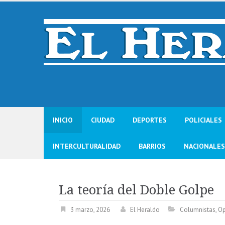
Skip
to
content
INICIO
CIUDAD
DEPORTES
POLICIALES
INTERCULTURALIDAD
BARRIOS
NACIONALES
La teoría del Doble Golpe
3 marzo, 2026
El Heraldo
Columnistas
,
Op