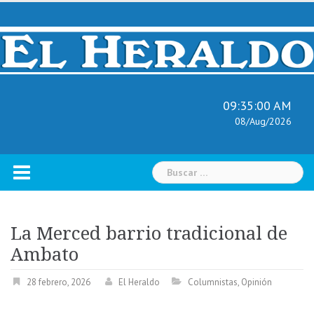
Skip
to
content
09:35:01 AM
08/Aug/2026
Buscar:
La Merced barrio tradicional de
Ambato
28 febrero, 2026
El Heraldo
Columnistas
,
Opinión