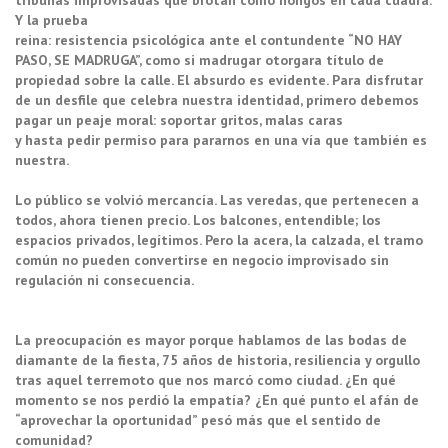
tribunas improvisadas que brotan como hongos en cada cuadra.
Y la prueba
reina: resistencia psicológica ante el contundente “NO HAY
PASO, SE MADRUGA”, como si madrugar otorgara título de
propiedad sobre la calle. El absurdo es evidente. Para disfrutar
de un desfile que celebra nuestra identidad, primero debemos
pagar un peaje moral: soportar gritos, malas caras
y hasta pedir permiso para pararnos en una vía que también es
nuestra.
Lo público se volvió mercancía. Las veredas, que pertenecen a
todos, ahora tienen precio. Los balcones, entendible; los
espacios privados, legítimos. Pero la acera, la calzada, el tramo
común no pueden convertirse en negocio improvisado sin
regulación ni consecuencia.
La preocupación es mayor porque hablamos de las bodas de
diamante de la fiesta, 75 años de historia, resiliencia y orgullo
tras aquel terremoto que nos marcó como ciudad. ¿En qué
momento se nos perdió la empatía? ¿En qué punto el afán de
“aprovechar la oportunidad” pesó más que el sentido de
comunidad?