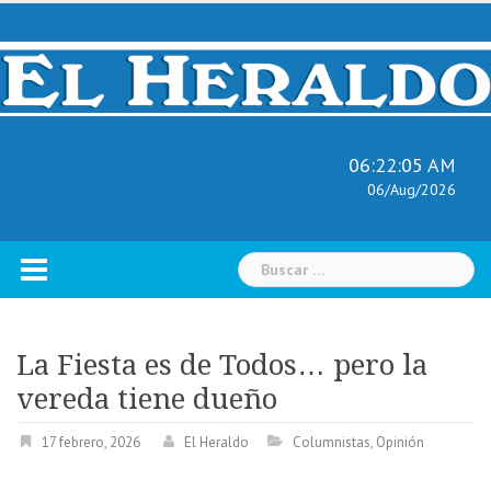
Skip
to
content
06:22:06 AM
06/Aug/2026
Buscar:
La Fiesta es de Todos… pero la
vereda tiene dueño
17 febrero, 2026
El Heraldo
Columnistas
,
Opinión