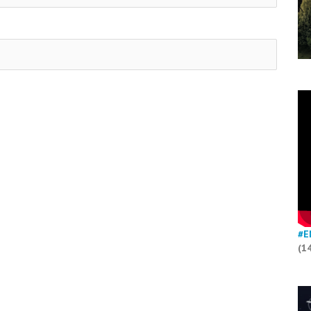
#E
(1