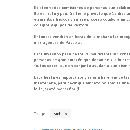
Existen varias comisiones de personas que colabora
flores, fruto y pan. Se tiene previsto que 15 días 
elementos frescos y en ese proceso colaborarán c
colegios y grupos de Pastoral.
Entonces vendrán en horas de la mañana las monjas,
más agentes de Pastoral.
Esta inversión pasa de los 20 mil dólares, sin cont
personas de gran corazón que donan de sus huertos
frutos secos que en conjunto ayudan a que dismin
Esta fiesta es importante y es una herencia de la
mantenerla, para decir que Ambato no sólo es una 
la fe, acotó monseñor. (I)
Tagged
Ambato
Confeccionan estructura de Alegoría