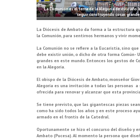
La Comunión es el tema de la Alegoría de este año
seguir construyendo cosas grandes
La Diócesis de Ambato da forma a la estructura qu
la Comunión, para sentirnos hermanos y vivir mome
La Comunión no se refiere a la Eucaristía, sino que
debe existir unión, o dicho de otra forma Común- U
grandes en este mundo. Entonces los gestos de Co
en la Alegoría.
El obispo de la Diócesis de Ambato, monseñor Giov
Alegoría es una invitación a todas las personas a
ofrecida para renovar y alcanzar que esta provinci
Se tiene previsto, que las gigantescas piezas sea
como ha sido todos los años y en este proceso ayu
armado en el frontis de la Catedral.
Oportunamente se hizo el concurso del diseño y en
Ambato (Pucesa). Al momento la persona que diseñ