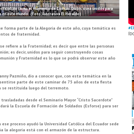
, entendido como el momento de Común- Unión; osea unidos para
 en este mundo. (Foto ilustrativa El Heraldo)
#E
e forma parte de la Alegoría de este año, cuya temática es
ÍD
ntos de fraternidad.
 se refiere a la Fraternidad; es decir que entre las personas
nión; es decir, unidos para seguir construyendo cosas
munión y Fraternidad es lo que se podrá observar este año
anny Pazmiño, dio a conocer que, con esta temática en la
 sentirse parte de este caminar de 75 años de esta fiesta
a se restituida luego del terremoto.
n trasladadas desde el Seminario Mayor “Cristo Sacerdote”
dará la Escuela de Formación de Soldados (Esforse) para ser
 ese proceso ayudó la Universidad Católica del Ecuador sede
a la alegoría está con el armazón de la estructura.