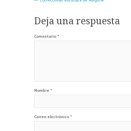
Navegación
de
Deja una respuesta
entradas
Comentario
*
Nombre
*
Correo electrónico
*