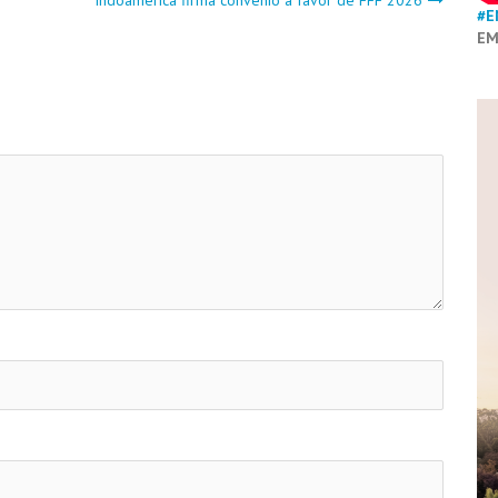
#E
EM