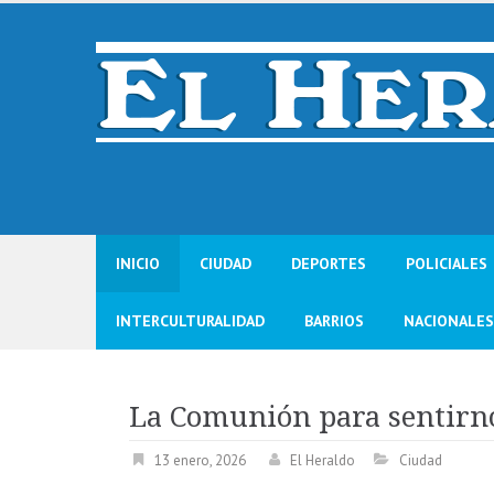
Skip
to
content
INICIO
CIUDAD
DEPORTES
POLICIALES
INTERCULTURALIDAD
BARRIOS
NACIONALES
La Comunión para sentir
13 enero, 2026
El Heraldo
Ciudad