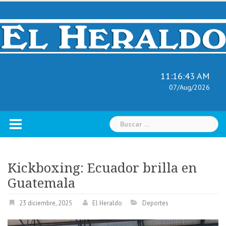
Skip
to
content
11:16:44 AM
07/Aug/2026
Buscar:
Kickboxing: Ecuador brilla en
Guatemala
23 diciembre, 2025
El Heraldo
Deportes