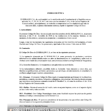
CÓDIGO ÉTICA DIARIO EL HERALDO AMBATO – TUNGURAHUA