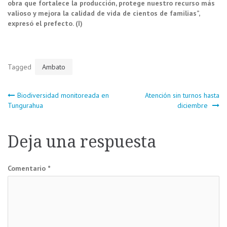
obra que fortalece la producción, protege nuestro recurso más
valioso y mejora la calidad de vida de cientos de familias”,
expresó el prefecto. (I)
Tagged
Ambato
Navegación
Biodiversidad monitoreada en
Atención sin turnos hasta
Tungurahua
diciembre
de
Deja una respuesta
entradas
Comentario
*