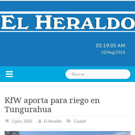
Skip
to
content
05:19:06 AM
10/Aug/2026
Buscar:
KfW aporta para riego en
Tungurahua
2 julio, 2026
El Heraldo
Ciudad