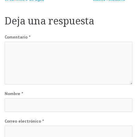
de
Deja una respuesta
entradas
Comentario
*
Nombre
*
Correo electrónico
*