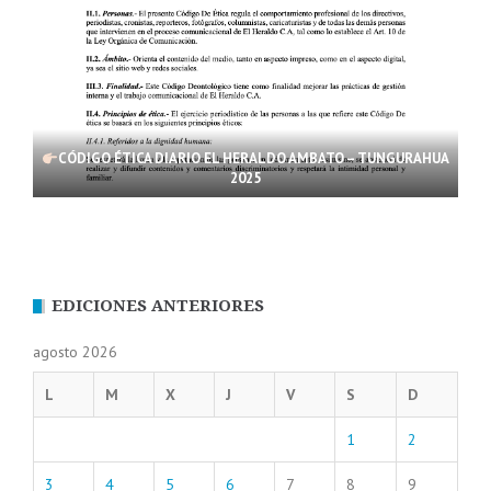
CÓDIGO ÉTICA DIARIO EL HERALDO AMBATO – TUNGURAHUA
2025
EDICIONES ANTERIORES
agosto 2026
L
M
X
J
V
S
D
1
2
3
4
5
6
7
8
9