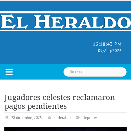
Skip
to
content
12:18:44 PM
09/Aug/2026
Buscar:
Jugadores celestes reclamaron
pagos pendientes
28 diciembre, 2025
El Heraldo
Deportes