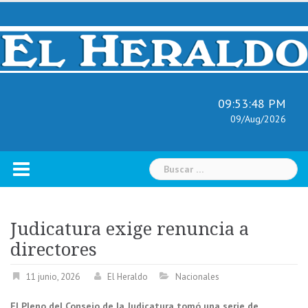
Skip
to
content
09:53:49 PM
09/Aug/2026
Buscar:
Judicatura exige renuncia a
directores
11 junio, 2026
El Heraldo
Nacionales
El Pleno del Consejo de la Judicatura tomó una serie de