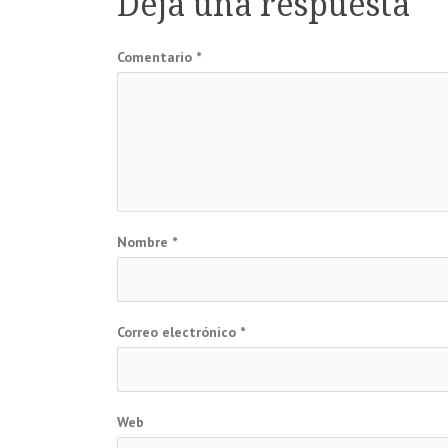
Deja una respuesta
entradas
Comentario
*
Nombre
*
Correo electrónico
*
Web