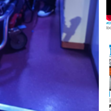
#E
ÍD