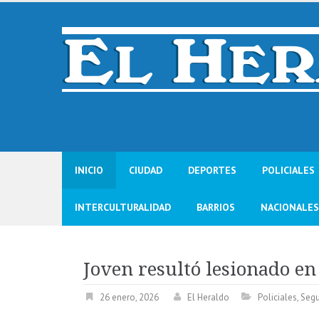
Skip
to
content
INICIO
CIUDAD
DEPORTES
POLICIALES
INTERCULTURALIDAD
BARRIOS
NACIONALES
Joven resultó lesionado e
26 enero, 2026
El Heraldo
Policiales
,
Segu