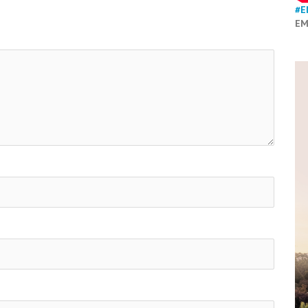
#E
EM