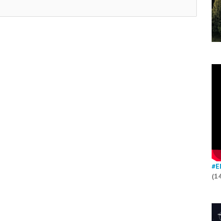
#E
(1