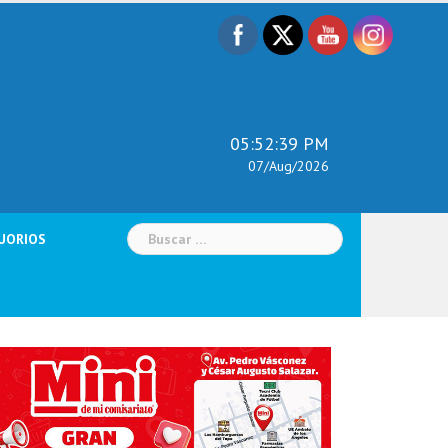
05:52:40 PM
07/Aug/2026
Buscar:
UORIOS