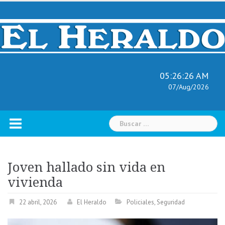
Skip
to
content
05:26:27 AM
07/Aug/2026
Buscar:
Joven hallado sin vida en
vivienda
22 abril, 2026
El Heraldo
Policiales
,
Seguridad