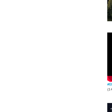
#E
(1