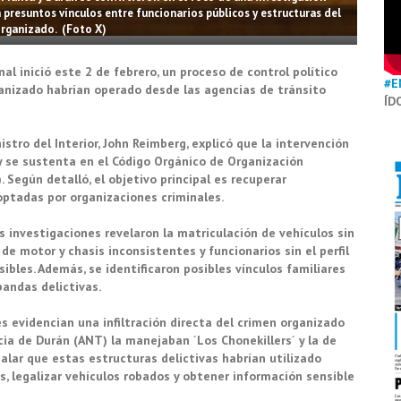
n presuntos vínculos entre funcionarios públicos y estructuras del
rganizado. (Foto X)
nal
inició este 2 de febrero, un proceso de control político
#E
ganizado habrían operado desde las agencias de tránsito
ÍD
stro del Interior, John Reimberg, explicó que la intervención
 se sustenta en el Código Orgánico de Organización
. Según detalló, el objetivo principal es recuperar
optadas por organizaciones criminales.
s investigaciones revelaron la matriculación de vehículos sin
e motor y chasis inconsistentes y funcionarios sin el perfil
bles. Además, se identificaron posibles vínculos familiares
bandas delictivas.
s evidencian una infiltración directa del crimen organizado
cia de Durán (ANT) la manejaban ´Los Chonekillers´ y la de
ñalar que estas estructuras delictivas habrían utilizado
es, legalizar vehículos robados y obtener información sensible