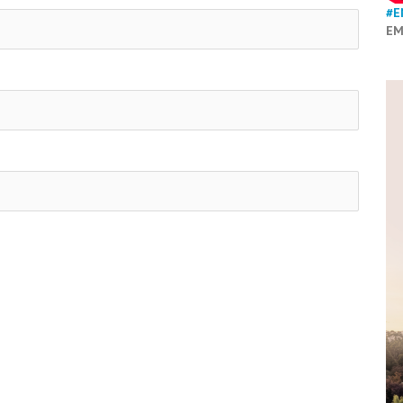
#E
EM