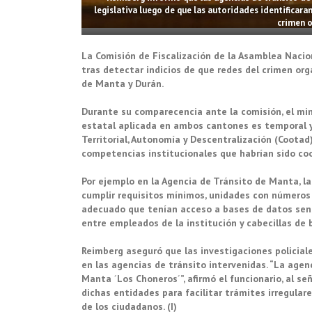
legislativa luego de que las autoridades identificara
crimen o
La
Comisión de Fiscalización
de la
Asamblea Nacio
tras detectar indicios de que redes del crimen or
de
Manta y Durán.
Durante su comparecencia ante la comisión, el mini
estatal aplicada en ambos cantones es temporal y
Territorial, Autonomía y Descentralización (Cootad)
competencias institucionales que habrían sido co
Por ejemplo en la Agencia de Tránsito de Manta, la
cumplir requisitos mínimos, unidades con números d
adecuado que tenían acceso a bases de datos sensi
entre empleados de la institución y cabecillas de 
Reimberg aseguró que las investigaciones policiale
en las agencias de tránsito intervenidas. “La agen
Manta ´Los Choneros´”, afirmó el funcionario, al se
dichas entidades para facilitar trámites irregular
de los ciudadanos. (I)