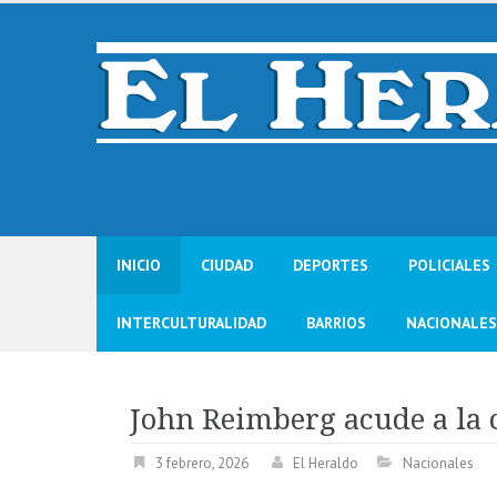
Skip
to
content
INICIO
CIUDAD
DEPORTES
POLICIALES
INTERCULTURALIDAD
BARRIOS
NACIONALES
John Reimberg acude a la 
3 febrero, 2026
El Heraldo
Nacionales