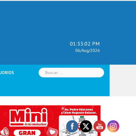
01:33:03 PM
06/Aug/2026
Buscar:
UORIOS