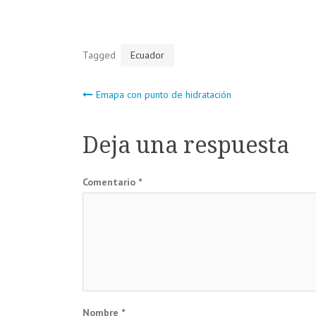
Tagged
Ecuador
Navegación
Emapa con punto de hidratación
de
Deja una respuesta
entradas
Comentario
*
Nombre
*