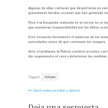
Algunas de ellas contaron que despertaron en var
gravemente heridos, escenas que han generado ind
Pese a la búsqueda realizada en el sector, no se lo
que asumieran responsabilidad por los daños ocas
Esta situación incrementó el malestar de los mora
autoridades antes de que continúen los ataques.
Ante el problema, la Policía coordinó acciones co
dar seguimiento al caso y determinar las medidas 
Tagged
Ambato
Navegación
Chocó contra un tráiler y falleció
de
Deja una respuesta