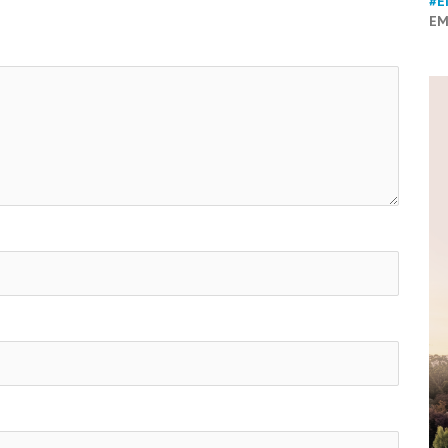
#E
EM