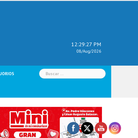
12:29:28 PM
08/Aug/2026
Buscar:
UORIOS