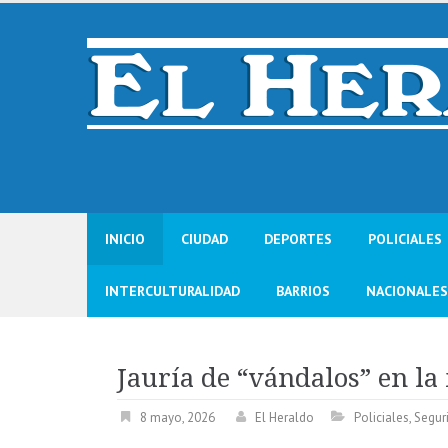
Skip
to
content
INICIO
CIUDAD
DEPORTES
POLICIALES
INTERCULTURALIDAD
BARRIOS
NACIONALES
Jauría de “vándalos” en l
8 mayo, 2026
El Heraldo
Policiales
,
Segur