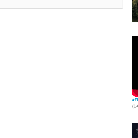
#E
(1