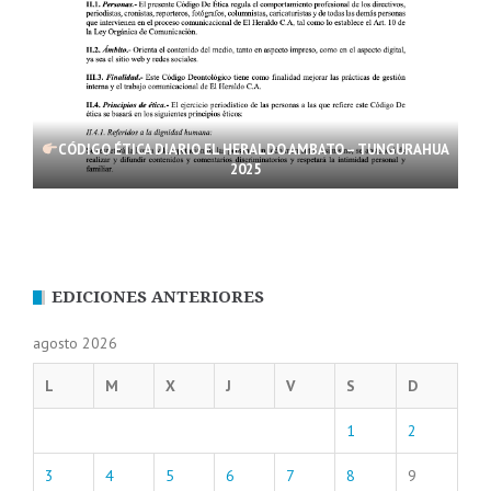
CÓDIGO ÉTICA DIARIO EL HERALDO AMBATO – TUNGURAHUA
2025
EDICIONES ANTERIORES
agosto 2026
L
M
X
J
V
S
D
1
2
3
4
5
6
7
8
9