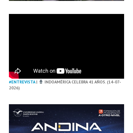
#ENTREVISTA
|
INDOAMÉRICA CELEBRA 41 AÑOS. (14-07-
2026)