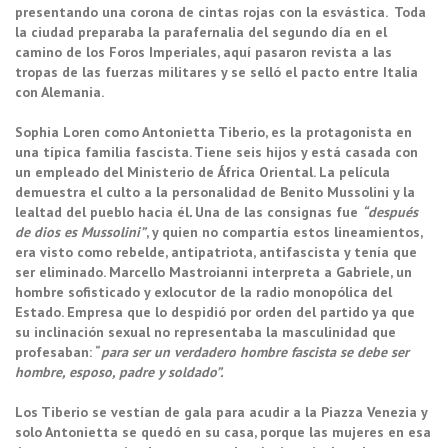
presentando una corona de cintas rojas con la esvástica. Toda
la ciudad preparaba la parafernalia del segundo día en el
camino de los Foros Imperiales, aquí pasaron revista a las
tropas de las fuerzas militares y se selló el pacto entre Italia
con Alemania.
Sophia Loren como Antonietta Tiberio, es la protagonista en
una típica familia fascista. Tiene seis hijos y está casada con
un empleado del Ministerio de África Oriental. La película
demuestra el culto a la personalidad de Benito Mussolini y la
lealtad del pueblo hacia él
.
Una de las consignas fue
“después
de dios es Mussolini”
, y quien no compartía estos lineamientos,
era visto como rebelde, antipatriota, antifascista y tenía que
ser eliminado. Marcello Mastroianni interpreta a Gabriele, un
hombre sofisticado y exlocutor de la radio monopólica del
Estado. Empresa que lo despidió por orden del partido ya que
su inclinación sexual no representaba la masculinidad que
profesaban: “
para ser un verdadero hombre fascista se debe ser
hombre, esposo, padre y soldado”.
Los Tiberio se vestían de gala para acudir a la Piazza Venezia y
solo Antonietta se quedó en su casa, porque las mujeres en esa