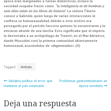
época eran marginadas a tareas domésticas, incluso la
sociedad ocupaba frases como:
“la inteligencia es de hombres y
solo ellos están en los libros de historia”.
La señora Tiberio
conoce a Gabriele, quien luego de varias interacciones le
confiesa su homosexualidad, debido a este motivo era
perseguido por el partido fascista quienes lo secuestraron y lo
enviaron aborde de una lancha. Esto significaba que el imperio
lo desterraba a un archipiélago de Tremiti, en el Mar Adriático,
donde Mussolini creó la primera comunidad abiertamente
homosexual, acusándolos de
«degenerados».
(O)
Tagged
Ambato
Navegación
Idolatría política: el error que
Problemas gastrointestinales en
mantiene al país estancado
época navideña
de
Deja una respuesta
entradas