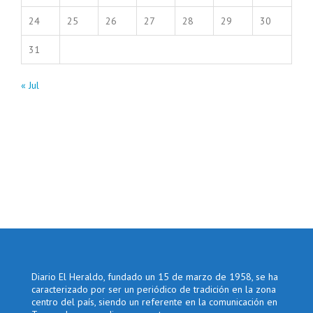
24
25
26
27
28
29
30
31
« Jul
Diario El Heraldo, fundado un 15 de marzo de 1958, se ha
caracterizado por ser un periódico de tradición en la zona
centro del país, siendo un referente en la comunicación en