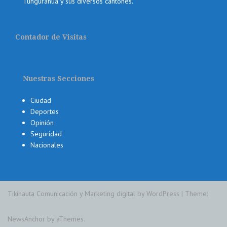
Tungurahua y sus diversos cantones.
Contador de Visitas
Nuestras Secciones
Ciudad
Deportes
Opinión
Seguridad
Nacionales
Tikinauta Comunicación y Marketing digital by WordPress
|
Theme:
NewsAnchor
by aThemes.