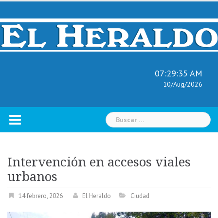
Skip
to
content
07:29:36 AM
10/Aug/2026
Buscar:
Intervención en accesos viales
urbanos
14 febrero, 2026
El Heraldo
Ciudad