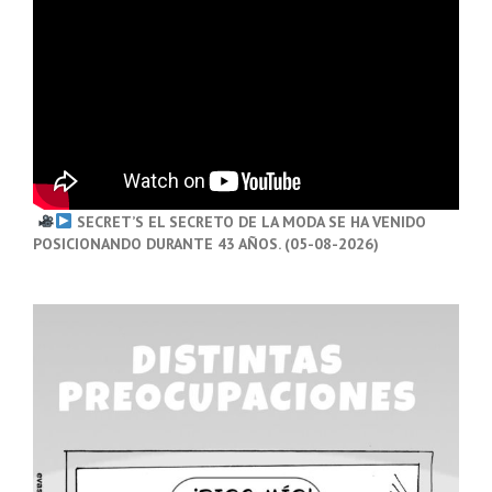
SECRET’S EL SECRETO DE LA MODA SE HA VENIDO
POSICIONANDO DURANTE 43 AÑOS. (05-08-2026)