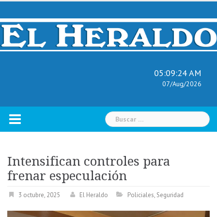
Skip
to
content
05:09:26 AM
07/Aug/2026
Buscar:
Intensifican controles para
frenar especulación
3 octubre, 2025
El Heraldo
Policiales
,
Seguridad