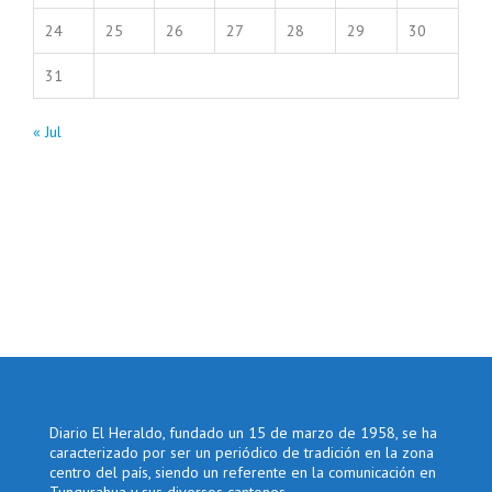
24
25
26
27
28
29
30
31
« Jul
Diario El Heraldo, fundado un 15 de marzo de 1958, se ha
caracterizado por ser un periódico de tradición en la zona
centro del país, siendo un referente en la comunicación en
Tungurahua y sus diversos cantones.