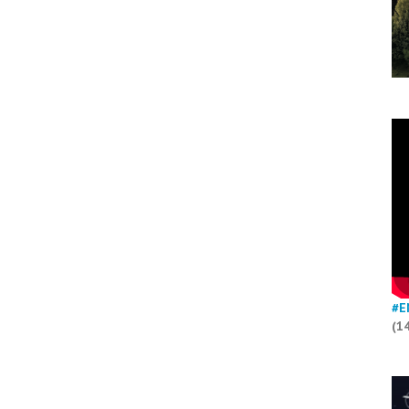
#E
(1