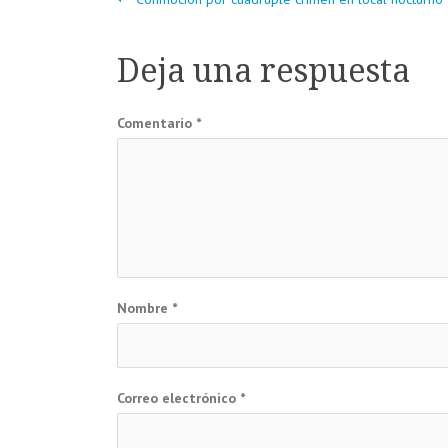
Navegación
de
Deja una respuesta
entradas
Comentario
*
Nombre
*
Correo electrónico
*