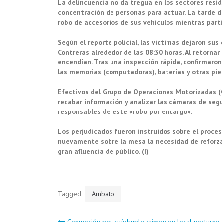
La delincuencia no da tregua en los sectores resi
concentración de personas para actuar. La tarde d
robo de accesorios de sus vehículos mientras part
Según el reporte policial, las víctimas dejaron su
Contreras alrededor de las 08:30 horas. Al retorna
encendían. Tras una inspección rápida, confirmaro
las memorias (computadoras), baterías y otras pi
Efectivos del Grupo de Operaciones Motorizadas (G
recabar información y analizar las cámaras de segur
responsables de este «robo por encargo».
Los perjudicados fueron instruidos sobre el proceso
nuevamente sobre la mesa la necesidad de reforza
gran afluencia de público. (I)
Tagged
Ambato
Conmoción por cuádruple crimen en local nocturno