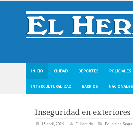
Skip
to
content
INICIO
CIUDAD
DEPORTES
POLICIALES
INTERCULTURALIDAD
BARRIOS
NACIONALES
Inseguridad en exteriores
13 abril, 2026
El Heraldo
Policiales
,
Segur