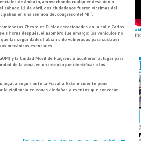
denciales de Ambato, aprovechando cualquier descuido o
el sábado 11 de abril, dos ciudadanos fueron víctimas del
icipaban en una reunión del congreso del MIT.
s camionetas Chevrolet D-Max estacionadas en la calle Carlos
#E
r seis horas después, el asombro fue amargo: los vehículos no
ÍD
n que las seguridades habían sido vulneradas para sustraer
ezas mecánicas esenciales.
OM) y la Unidad Móvil de Flagrancia acudieron al lugar para
idad de la zona, en un intento por identificar a los
 legal a seguir ante la Fiscalía. Este incidente pone
r la vigilancia en zonas aledañas a eventos que convocan
Delincuencia no da tregua ni en las zonas agrícolas