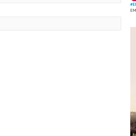
#E
EM