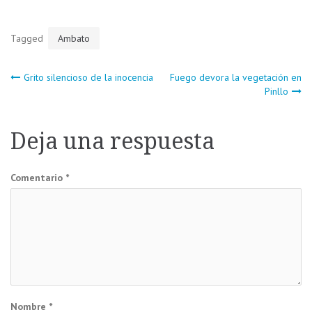
Tagged
Ambato
Navegación
Grito silencioso de la inocencia
Fuego devora la vegetación en
Pinllo
de
Deja una respuesta
entradas
Comentario
*
Nombre
*