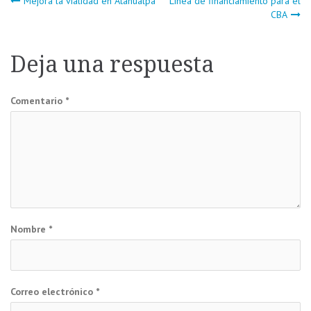
Navegación
Mejora la vialidad en Atahualpa
Línea de financiamiento para el
CBA
de
Deja una respuesta
entradas
Comentario
*
Nombre
*
Correo electrónico
*