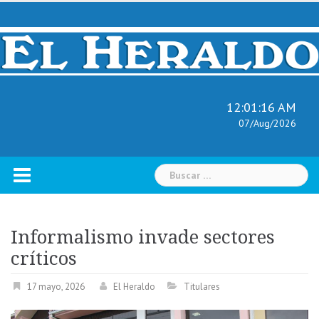
Skip
to
content
12:01:17 AM
07/Aug/2026
Buscar:
Informalismo invade sectores
críticos
17 mayo, 2026
El Heraldo
Titulares