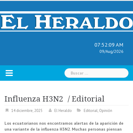
Skip
to
content
07:52:10 AM
09/Aug/2026
Buscar:
Influenza H3N2 / Editorial
14 diciembre, 2025
El Heraldo
Editorial
,
Opinión
Los ecuatorianos nos encontramos alertas de la aparición de
una variante de la influenza H3N2. Muchas personas piensan