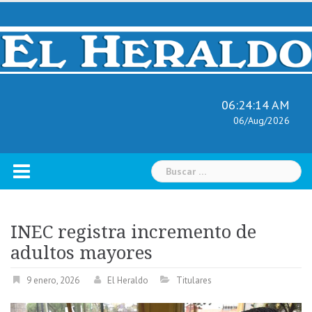
Skip
to
content
06:24:15 AM
06/Aug/2026
Buscar:
INEC registra incremento de
adultos mayores
9 enero, 2026
El Heraldo
Titulares